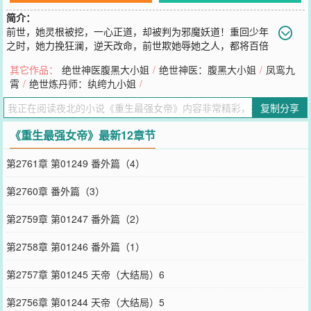
简介：
前世，她灵根被挖，一心正道，却被判为邪魔妖道！重回少年
之时，她力挽狂澜，逆天改命，前世欺她辱她之人，都将百倍
奉还！自修血脉，重铸极品灵根！斩尽无赖族人，荣归第一望门！世
其它作品：
绝世神医腹黑大小姐
/
绝世神医：腹黑大小姐
/
凤鸾九
间规矩不能束她分毫，这一世，她要杀出自己的正道！他是众人敬仰
霄
/
绝世炼丹师：纨绔九小姐
/
的神帝，高冷孤傲，却夜夜潜入香闺逼她给自己生娃，“小家伙，考虑
好了吗？”“我可以拒绝吗？”“你可以选择生一个还是生两个。”“为什么
复制分享
一定要是我！”“因为你偷了我的心！”
您要是觉得《
重生最强女帝
》还不错的话请不要忘记向您QQ群和微博
《重生最强女帝》最新12章节
微信里的朋友推荐哦！
第2761章 第01249 番外篇（4）
第2760章 番外篇（3）
第2759章 第01247 番外篇（2）
第2758章 第01246 番外篇（1）
第2757章 第01245 天帝（大结局）6
第2756章 第01244 天帝（大结局）5