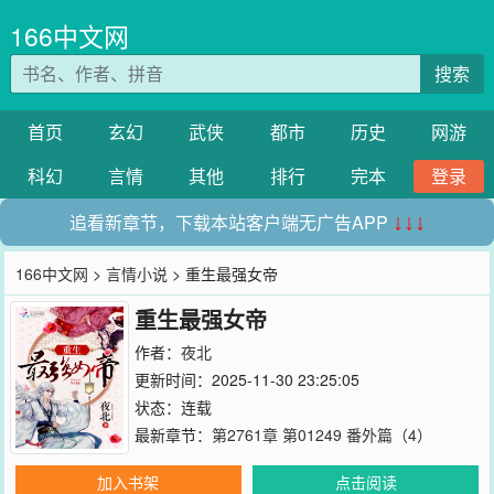
166中文网
搜索
首页
玄幻
武侠
都市
历史
网游
科幻
言情
其他
排行
完本
登录
追看新章节，下载本站客户端无广告APP
↓↓↓
166中文网
>
言情小说
> 重生最强女帝
重生最强女帝
作者：
夜北
更新时间：2025-11-30 23:25:05
状态：连载
最新章节：
第2761章 第01249 番外篇（4）
加入书架
点击阅读