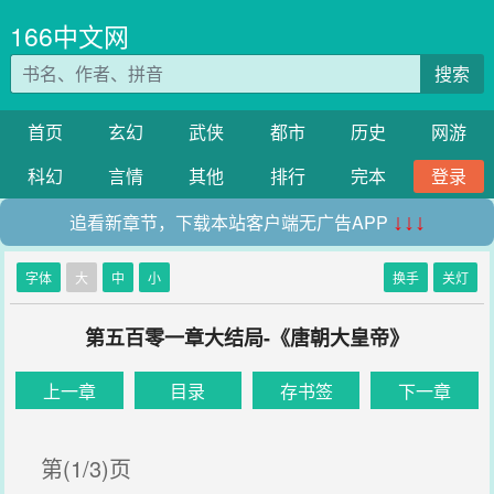
166中文网
搜索
首页
玄幻
武侠
都市
历史
网游
科幻
言情
其他
排行
完本
登录
追看新章节，下载本站客户端无广告APP
↓↓↓
字体
大
中
小
换手
关灯
第五百零一章大结局-《唐朝大皇帝》
上一章
目录
存书签
下一章
第(1/3)页