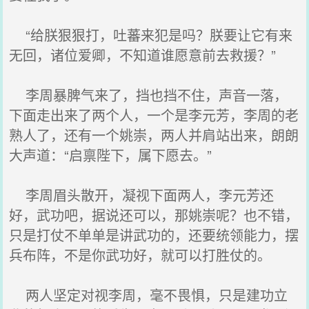
“给朕狠狠打，吐蕃来犯是吗？朕要让它有来
无回，诸位爱卿，不知道谁愿意前去救援？”
李周暴脾气来了，挡也挡不住，声音一落，
下面走出来了两个人，一个是李元芳，李周的老
熟人了，还有一个姚崇，两人并肩站出来，朗朗
大声道：“启禀陛下，属下愿去。”
李周眉头散开，凝视下面两人，李元芳还
好，武功吧，据说还可以，那姚崇呢？也不错，
只是打仗不单单是讲武功的，还要统领能力，摆
兵布阵，不是你武功好，就可以打胜仗的。
两人坚定对视李周，毫不畏惧，只是建功立