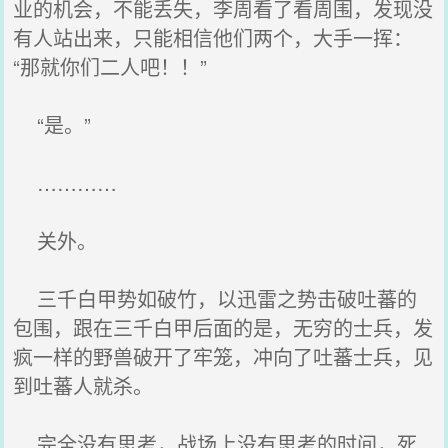
业的机会，不能丢失，李周看了看周围，发现没
有人站出来，只能相信他们两个，大手一挥：
“那就你们二人吧！！”
“是。”
…………
关外。
三千白甲势如破竹，以迅雷之势击破吐蕃的
包围，跟在三千白甲后面的是，无穷的士兵，发
疯一样的野兽破开了牢笼，冲向了吐蕃士兵，见
到吐蕃人就杀。
完全没有思考，战场上没有思考的时间，死