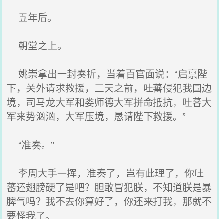
五年后。
朝堂之上。
姚崇拿出一封奏折，当着百官面说：“启禀陛
下，关外请求救援，三天之前，吐蕃侵犯我国边
境，司马龙大军和娄师德大军拼命抵抗，吐蕃大
军来势汹汹，大军压境，恳请陛下救援。”
“准奏。”
李周大手一挥，准奏了，岂有此理了，你吐
蕃还翅膀硬了是吧？胆敢冒犯朕，不知道朕是暴
脾气吗？我不去你算好了，你还来打我，那就不
要怪我了。