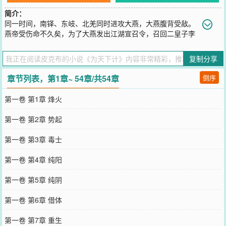
简介：
同一时间，南铎、东岐、北羌同时进攻大燕，大燕腹背受敌。
燕帝受伤命不久矣，为了大燕发出江湖宣召令，召回二皇子李
星盏继承大统。一时间，江湖之中暗流涌动，有救人的，也有.....杀人
的
复制分享
您要是觉得《
为天下计
》还不错的话请不要忘记向您QQ群和微博微信
里的朋友推荐哦！
章节列表，第1章~ 54章/共54章
倒序
第一卷 第1章 烽火
第一卷 第2章 势起
第一卷 第3章 毒士
第一卷 第4章 纯阳
第一卷 第5章 纯阴
第一卷 第6章 借体
第一卷 第7章 重生