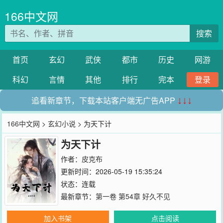
166中文网
搜索
首页
玄幻
武侠
都市
历史
网游
科幻
言情
其他
排行
完本
登录
追看新章节，下载本站客户端无广告APP
↓↓↓
166中文网
>
玄幻小说
> 为天下计
为天下计
作者：
皮克布
更新时间：2026-05-19 15:35:24
状态：连载
最新章节：
第一卷 第54章 好久不见
加入书架
点击阅读