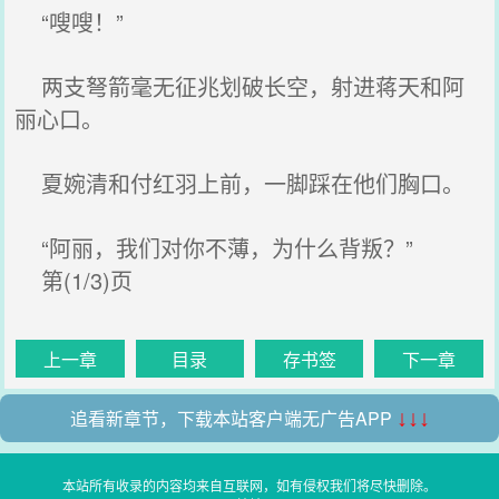
“嗖嗖！”
两支弩箭毫无征兆划破长空，射进蒋天和阿
丽心口。
夏婉清和付红羽上前，一脚踩在他们胸口。
“阿丽，我们对你不薄，为什么背叛？”
第(1/3)页
上一章
目录
存书签
下一章
追看新章节，下载本站客户端无广告APP
↓↓↓
本站所有收录的内容均来自互联网，如有侵权我们将尽快删除。