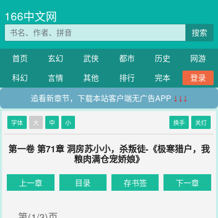
166中文网
搜索
首页
玄幻
武侠
都市
历史
网游
科幻
言情
其他
排行
完本
登录
追看新章节，下载本站客户端无广告APP
↓↓↓
字体
大
中
小
换手
关灯
第一卷 第71章 洞房苏小小，杀叛徒-《极寒猎户，我
粮肉满仓宠娇娘》
上一章
目录
存书签
下一章
第(1/3)页