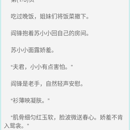
吃过晚饭，姐妹们将饭菜撤下。
阎锋抱着苏小小回自己的房间。
苏小小面露娇羞。
“夫君，小小有点害怕。”
阎锋是老手，自然轻声安慰。
“衫薄映凝肤。”
“肌骨细匀红玉软，脸波微送春心。娇羞不肯
入鸳衾。”