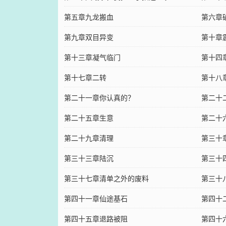
第五章九龙搬血
第六章
第九章双目异变
第十章
第十三章凝气临门
第十四
第十七章二转
第十八
第二十一章你认真的？
第二十
第二十五章生意
第二十
第二十九章清理
第三十
第三十三章陆沉
第三十
第三十七章清单之外的废料
第三十
第四十一章仙途基石
第四十
第四十五章退路被阻
第四十