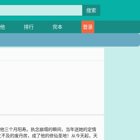
搜索
他
排行
完本
登录
了他三个月阳寿。执念崩塌的瞬间，当年送她的定情
之不及的废丹房，成了他的修仙圣地！从今天起，天