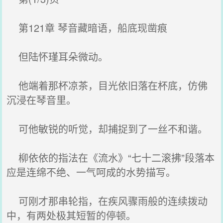
第121章 琴音藏暗语，船底现凿痕
但陆怀瑾耳朵微动。
他端着那杯凉茶，目光依旧落在杯底，仿佛
沉浸在琴音里。
可他敏锐的听觉，却捕捉到了一丝不和谐。
柳依依的指法在《流水》“七十二滚拂”段落本
应是连绵不绝、一气呵成的水势描写。
可刚才那串轮指，在疾风骤雨般的连续拨动
中，有两处极其短暂的停顿。