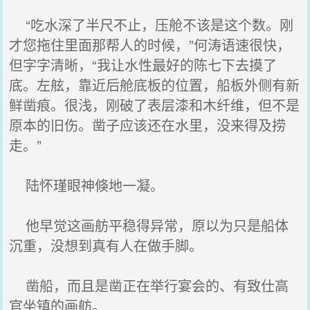
“吃水深了半尺不止，压舱不该是这个数。刚
才您拖住里面那帮人的时候，”何涛语速很快，
但字字清晰，“我让水性最好的陈七下去摸了
底。左舷，靠近后舱底板的位置，船板外侧有新
鲜凿痕。很浅，刚破了表层漆和木纤维，但不是
原本的旧伤。凿子应该还在水里，没来得及捞
走。”
陆怀瑾眼神倏地一凝。
他早觉这画舫平稳得异常，原以为只是船体
沉重，没想到真有人在做手脚。
凿船，而且是凿正在举行宴会的、有致仕高
官坐镇的画舫。