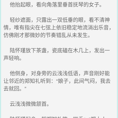
他抬起眼，看向角落里垂首抚琴的女子。
轻纱遮面，只露出一双低垂的眼，看不清神
情，唯有指尖在七弦上依旧稳定地流淌出乐音，
仿佛刚才那微妙的节奏错乱从未发生。
陆怀瑾放下茶盏，瓷底磕在木几上，发出一
声轻响。
他侧身，对身旁的云浅浅低语，声音刚好能
让邻近的郑知礼听到：“娘子，此间气闷，我去
去就回。”
云浅浅微微颔首。