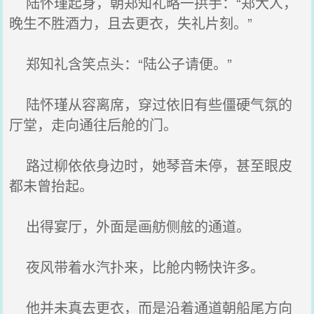
陆怀瑾起身，朝郑知礼略一拱手：“郑大人，
晚生不胜酒力，且去更衣，失礼片刻。”
郑知礼含笑点头：“陆公子请便。”
陆怀瑾从容离席，穿过依旧有些僵硬气氛的
厅堂，走向通往后舱的门。
路过柳依依身边时，她琴音未停，甚至眼皮
都未曾抬起。
出得宴厅，外面是画舫侧舷的通道。
夜风带着水汽扑来，比舱内畅快许多。
他并未真去更衣，而是沿着通道朝船尾方向