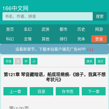
166中文网
搜索
首页
玄幻
武侠
都市
历史
网游
科幻
言情
其他
排行
完本
登录
追看新章节，下载本站客户端无广告APP
↓↓↓
字体
大
中
小
换手
关灯
第121章 琴音藏暗语，船底现凿痕-《娘子，我真不想
考状元》
上一章
目录
存书签
下一章
第(1/3)页