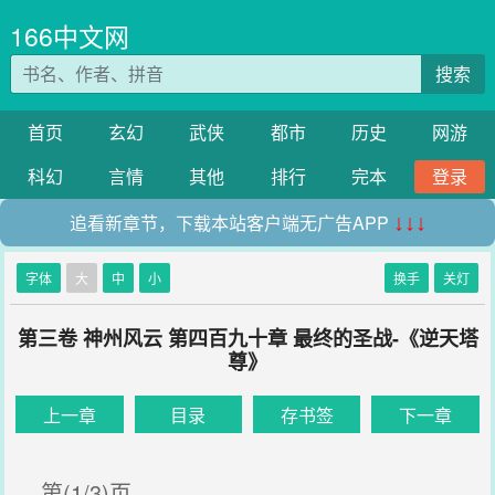
166中文网
搜索
首页
玄幻
武侠
都市
历史
网游
科幻
言情
其他
排行
完本
登录
追看新章节，下载本站客户端无广告APP
↓↓↓
字体
大
中
小
换手
关灯
第三卷 神州风云 第四百九十章 最终的圣战-《逆天塔
尊》
上一章
目录
存书签
下一章
第(1/3)页