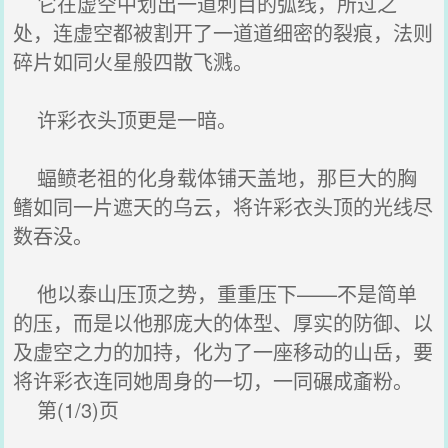
它在虚空中划出一道刺目的弧线，所过之
处，连虚空都被割开了一道道细密的裂痕，法则
碎片如同火星般四散飞溅。
许彩衣头顶更是一暗。
蝠鲼老祖的化身载体铺天盖地，那巨大的胸
鳍如同一片遮天的乌云，将许彩衣头顶的光线尽
数吞没。
他以泰山压顶之势，重重压下——不是简单
的压，而是以他那庞大的体型、厚实的防御、以
及虚空之力的加持，化为了一座移动的山岳，要
将许彩衣连同她周身的一切，一同碾成齑粉。
第(1/3)页