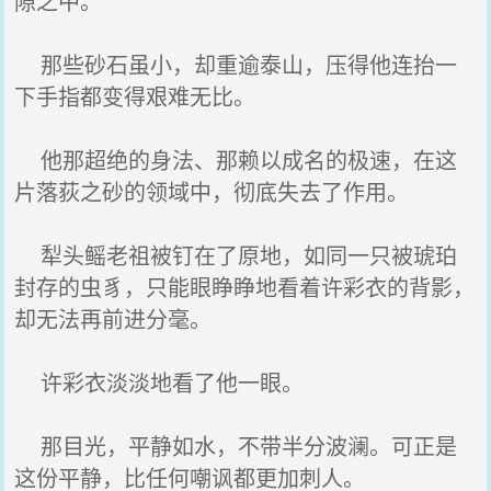
隙之中。
那些砂石虽小，却重逾泰山，压得他连抬一
下手指都变得艰难无比。
他那超绝的身法、那赖以成名的极速，在这
片落荻之砂的领域中，彻底失去了作用。
犁头鳐老祖被钉在了原地，如同一只被琥珀
封存的虫豸，只能眼睁睁地看着许彩衣的背影，
却无法再前进分毫。
许彩衣淡淡地看了他一眼。
那目光，平静如水，不带半分波澜。可正是
这份平静，比任何嘲讽都更加刺人。