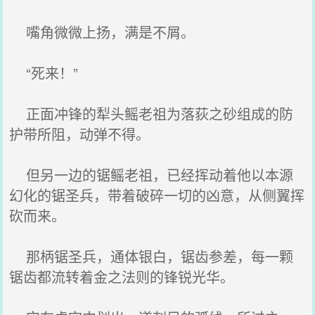
嘴角微微上扬，满是不屑。
“死来！”
正面冲锋的犁头鳐老祖为落荻之砂组成的防
护带所阻，动弹不得。
但另一边的锯鳐老祖，已经挥动着他以本源
幻化的锯圣兵，带着破碎一切的凶意，从侧翼挥
砍而来。
那柄锯圣兵，通体银白，锯齿参差，每一颗
锯齿都流转着金之法则的锋锐光华。