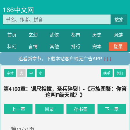
166中文网
搜索
首页
玄幻
武侠
都市
历史
网游
科幻
言情
其他
排行
完本
登录
追看新章节，下载本站客户端无广告APP
↓↓↓
字体
大
中
小
换手
关灯
第4160章：锯尺相撞，圣兵碎裂！-《万族图鉴：你管
这叫F级天赋？》
上一章
目录
存书签
下一章
第(1/3)页