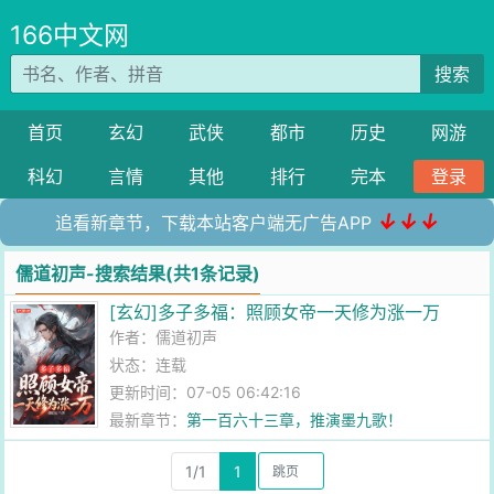
166中文网
搜索
首页
玄幻
武侠
都市
历史
网游
科幻
言情
其他
排行
完本
登录
↓↓↓
追看新章节，下载本站客户端无广告APP
儒道初声-搜索结果(共1条记录)
[玄幻]多子多福：照顾女帝一天修为涨一万
作者：
儒道初声
状态：连载
更新时间：07-05 06:42:16
最新章节：
第一百六十三章，推演墨九歌！
1/1
1