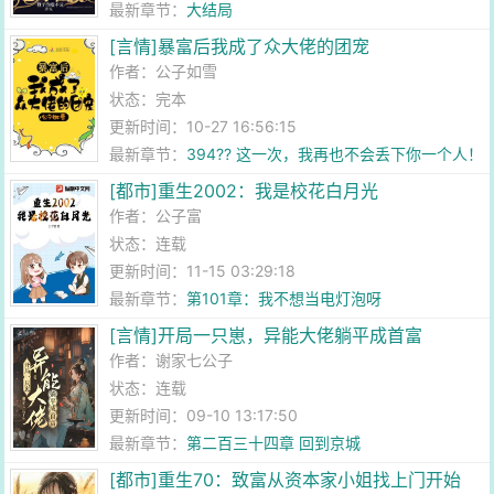
最新章节：
大结局
[言情]暴富后我成了众大佬的团宠
作者：
公子如雪
状态：完本
更新时间：10-27 16:56:15
最新章节：
394?? 这一次，我再也不会丢下你一个人！
（终章）
[都市]重生2002：我是校花白月光
作者：
公子富
状态：连载
更新时间：11-15 03:29:18
最新章节：
第101章：我不想当电灯泡呀
[言情]开局一只崽，异能大佬躺平成首富
作者：
谢家七公子
状态：连载
更新时间：09-10 13:17:50
最新章节：
第二百三十四章 回到京城
[都市]重生70：致富从资本家小姐找上门开始