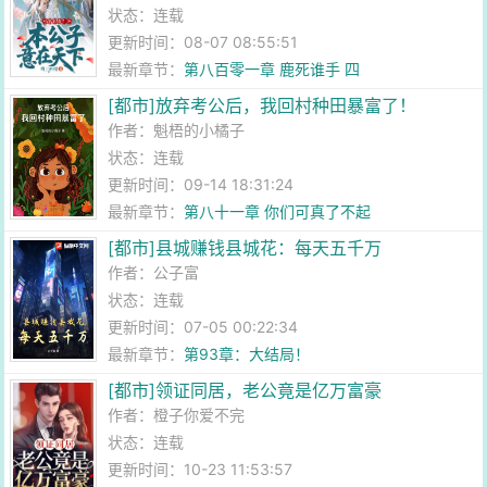
状态：连载
更新时间：08-07 08:55:51
最新章节：
第八百零一章 鹿死谁手 四
[都市]放弃考公后，我回村种田暴富了！
作者：
魁梧的小橘子
状态：连载
更新时间：09-14 18:31:24
最新章节：
第八十一章 你们可真了不起
[都市]县城赚钱县城花：每天五千万
作者：
公子富
状态：连载
更新时间：07-05 00:22:34
最新章节：
第93章：大结局！
[都市]领证同居，老公竟是亿万富豪
作者：
橙子你爱不完
状态：连载
更新时间：10-23 11:53:57