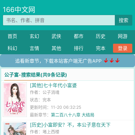
166中文网
搜索
首页
玄幻
武侠
都市
历史
网游
科幻
言情
其他
排行
完本
登录
↓↓↓
追看新章节，下载本站客户端无广告APP
公子富-搜索结果(共9条记录)
[其他]七十年代小富婆
作者：
公子消魂
状态：完本
更新时间：11-20 06:32:25
最新章节：
第二百八十八章 大结局
[历史]小富即安？不，本公子意在天下
作者：
堵上西楼