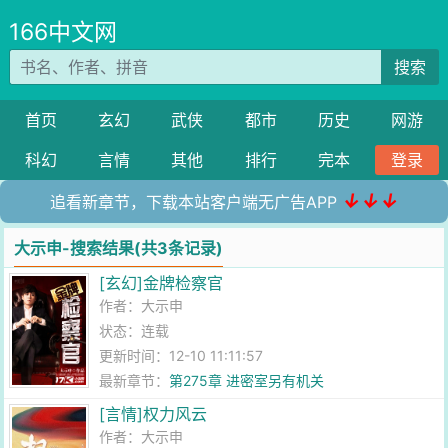
166中文网
搜索
首页
玄幻
武侠
都市
历史
网游
科幻
言情
其他
排行
完本
登录
↓↓↓
追看新章节，下载本站客户端无广告APP
大示申-搜索结果(共3条记录)
[玄幻]金牌检察官
作者：
大示申
状态：连载
更新时间：12-10 11:11:57
最新章节：
第275章 进密室另有机关
[言情]权力风云
作者：
大示申