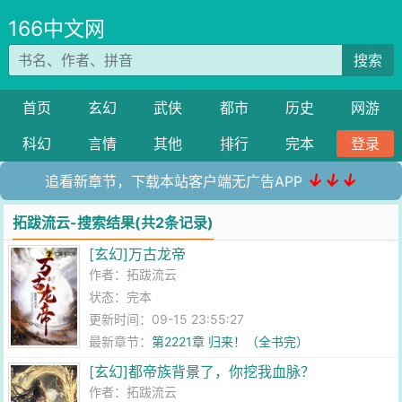
166中文网
搜索
首页
玄幻
武侠
都市
历史
网游
科幻
言情
其他
排行
完本
登录
↓↓↓
追看新章节，下载本站客户端无广告APP
拓跋流云-搜索结果(共2条记录)
[玄幻]万古龙帝
作者：
拓跋流云
状态：完本
更新时间：09-15 23:55:27
最新章节：
第2221章 归来！（全书完）
[玄幻]都帝族背景了，你挖我血脉？
作者：
拓跋流云