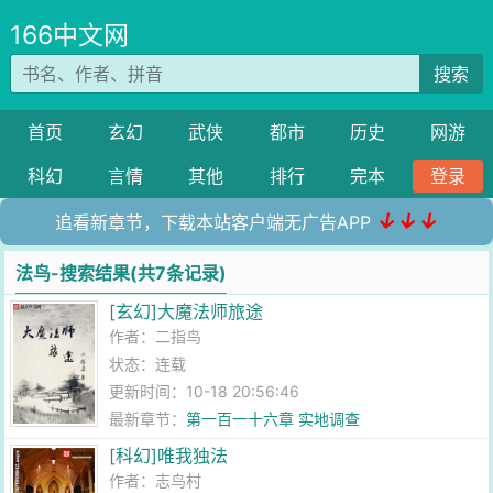
166中文网
搜索
首页
玄幻
武侠
都市
历史
网游
科幻
言情
其他
排行
完本
登录
↓↓↓
追看新章节，下载本站客户端无广告APP
法鸟-搜索结果(共7条记录)
[玄幻]大魔法师旅途
作者：
二指鸟
状态：连载
更新时间：10-18 20:56:46
最新章节：
第一百一十六章 实地调查
[科幻]唯我独法
作者：
志鸟村