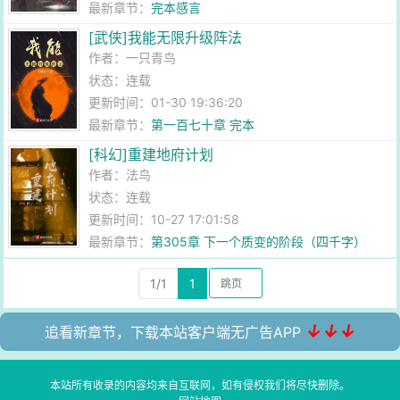
最新章节：
完本感言
[武侠]我能无限升级阵法
作者：
一只青鸟
状态：连载
更新时间：01-30 19:36:20
最新章节：
第一百七十章 完本
[科幻]重建地府计划
作者：
法鸟
状态：连载
更新时间：10-27 17:01:58
最新章节：
第305章 下一个质变的阶段（四千字）
1/1
1
↓↓↓
追看新章节，下载本站客户端无广告APP
本站所有收录的内容均来自互联网，如有侵权我们将尽快删除。