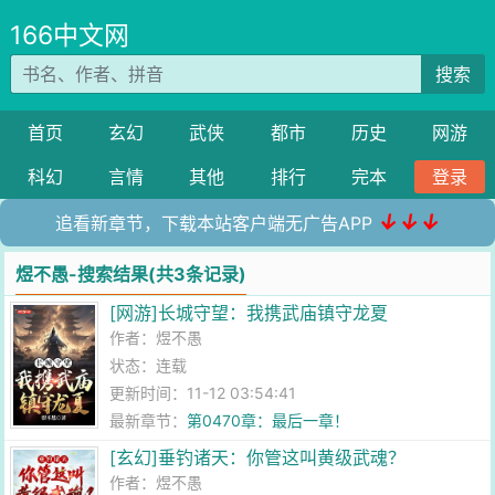
166中文网
搜索
首页
玄幻
武侠
都市
历史
网游
科幻
言情
其他
排行
完本
登录
↓↓↓
追看新章节，下载本站客户端无广告APP
煜不愚-搜索结果(共3条记录)
[网游]长城守望：我携武庙镇守龙夏
作者：
煜不愚
状态：连载
更新时间：11-12 03:54:41
最新章节：
第0470章：最后一章！
[玄幻]垂钓诸天：你管这叫黄级武魂？
作者：
煜不愚