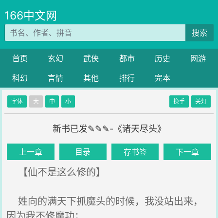
166中文网
搜索
首页
玄幻
武侠
都市
历史
网游
科幻
言情
其他
排行
完本
字体
大
中
小
换手
关灯
新书已发✎✎✎-《诸天尽头》
上一章
目录
存书签
下一章
【仙不是这么修的】
姓向的满天下抓魔头的时候，我没站出来，
因为我不修魔功；