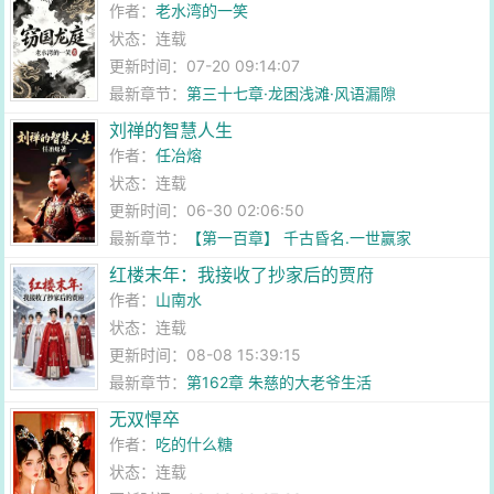
作者：
老水湾的一笑
状态：连载
更新时间：07-20 09:14:07
最新章节：
第三十七章·龙困浅滩·风语漏隙
刘禅的智慧人生
作者：
任冶熔
状态：连载
更新时间：06-30 02:06:50
最新章节：
【第一百章】 千古昏名.一世赢家
红楼末年：我接收了抄家后的贾府
作者：
山南水
状态：连载
更新时间：08-08 15:39:15
最新章节：
第162章 朱慈的大老爷生活
无双悍卒
作者：
吃的什么糖
状态：连载