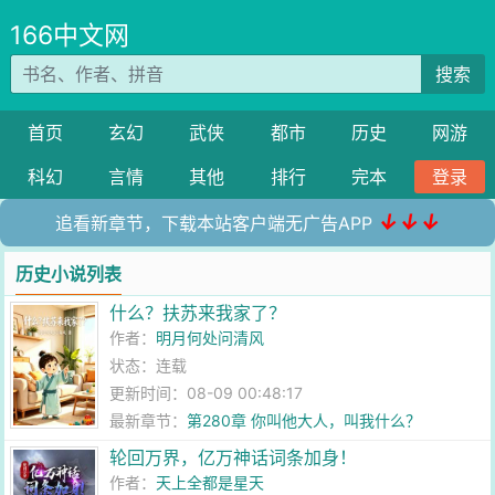
166中文网
搜索
首页
玄幻
武侠
都市
历史
网游
科幻
言情
其他
排行
完本
登录
↓↓↓
追看新章节，下载本站客户端无广告APP
历史小说列表
什么？扶苏来我家了？
作者：
明月何处问清风
状态：连载
更新时间：08-09 00:48:17
最新章节：
第280章 你叫他大人，叫我什么？
轮回万界，亿万神话词条加身！
作者：
天上全都是星天