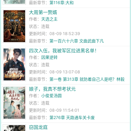
最新章节：
第116章:大和
大周第一赘婿
作者：
天选之主
状态：连载
更新时间：08-09 18:52:39
最新章节：
第一百六十六章 文曲武曲下凡
四次入伍，我被军区拉进黑名单！
作者：
因果逆转
状态：连载
更新时间：08-09 13:07:08
最新章节：
第一卷 第313章 就防着自己人是吧？林毅
不当人子！
娘子，我真不想考状元
作者：
小俊爱汤圆
状态：连载
更新时间：08-09 11:54:01
最新章节：
第276章 天路通车关卡废
窃国龙庭