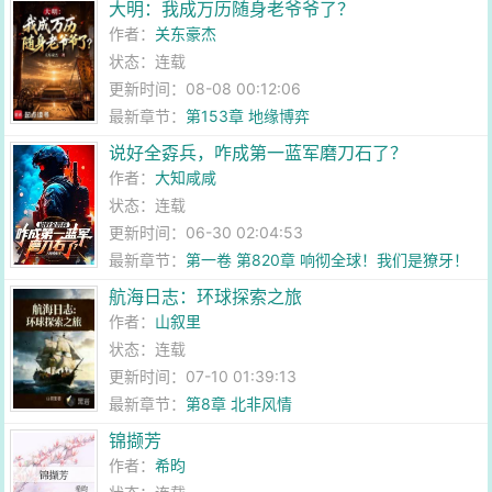
大明：我成万历随身老爷爷了？
作者：
关东豪杰
状态：连载
更新时间：08-08 00:12:06
最新章节：
第153章 地缘博弈
说好全孬兵，咋成第一蓝军磨刀石了？
作者：
大知咸咸
状态：连载
更新时间：06-30 02:04:53
最新章节：
第一卷 第820章 响彻全球！我们是獠牙！
航海日志：环球探索之旅
作者：
山叙里
状态：连载
更新时间：07-10 01:39:13
最新章节：
第8章 北非风情
锦撷芳
作者：
希昀