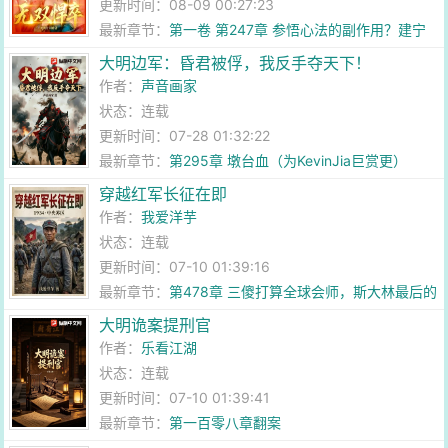
更新时间：08-09 00:27:23
最新章节：
第一卷 第247章 参悟心法的副作用？建宁
王有私心
大明边军：昏君被俘，我反手夺天下！
作者：
声音画家
状态：连载
更新时间：07-28 01:32:22
最新章节：
第295章 墩台血（为KevinJia巨赏更）
穿越红军长征在即
作者：
我爱洋芋
状态：连载
更新时间：07-10 01:39:16
最新章节：
第478章 三傻打算全球会师，斯大林最后的
底牌！
大明诡案提刑官
作者：
乐看江湖
状态：连载
更新时间：07-10 01:39:41
最新章节：
第一百零八章翻案