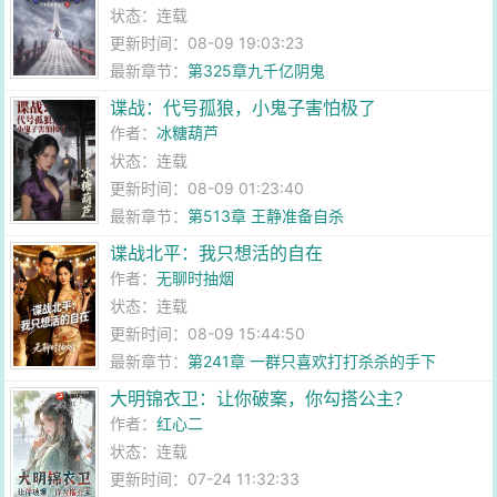
状态：连载
更新时间：08-09 19:03:23
最新章节：
第325章九千亿阴鬼
谍战：代号孤狼，小鬼子害怕极了
作者：
冰糖葫芦
状态：连载
更新时间：08-09 01:23:40
最新章节：
第513章 王静准备自杀
谍战北平：我只想活的自在
作者：
无聊时抽烟
状态：连载
更新时间：08-09 15:44:50
最新章节：
第241章 一群只喜欢打打杀杀的手下
大明锦衣卫：让你破案，你勾搭公主？
作者：
红心二
状态：连载
更新时间：07-24 11:32:33