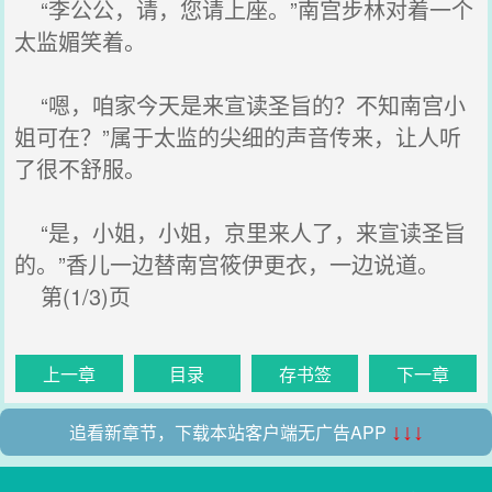
“李公公，请，您请上座。”南宫步林对着一个
太监媚笑着。
“嗯，咱家今天是来宣读圣旨的？不知南宫小
姐可在？”属于太监的尖细的声音传来，让人听
了很不舒服。
“是，小姐，小姐，京里来人了，来宣读圣旨
的。”香儿一边替南宫筱伊更衣，一边说道。
第(1/3)页
上一章
目录
存书签
下一章
追看新章节，下载本站客户端无广告APP
↓↓↓