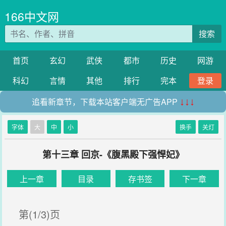
166中文网
搜索
首页
玄幻
武侠
都市
历史
网游
科幻
言情
其他
排行
完本
登录
追看新章节，下载本站客户端无广告APP
↓↓↓
字体
大
中
小
换手
关灯
第十三章 回京-《腹黑殿下强悍妃》
上一章
目录
存书签
下一章
第(1/3)页