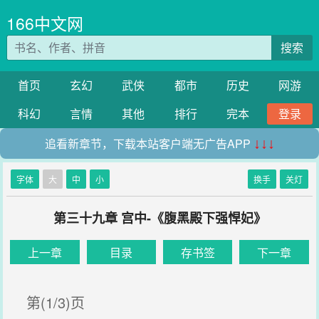
166中文网
搜索
首页
玄幻
武侠
都市
历史
网游
科幻
言情
其他
排行
完本
登录
追看新章节，下载本站客户端无广告APP
↓↓↓
字体
大
中
小
换手
关灯
第三十九章 宫中-《腹黑殿下强悍妃》
上一章
目录
存书签
下一章
第(1/3)页