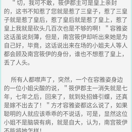
＂切，我可不敢，筱伊郡主可是皇上亲封
的，这书不知惹了您就是惹了三皇子，惹了三皇
子就是惹了皇后，惹了皇后就是惹了皇上，惹了
皇上我就是砍头几百次也是不够的啊！＂容雅姿
这话虽说刻薄，但是，南宫筱伊却听出来她是为
自己好，毕竟，这话说出来在场的小姐夫人等人
都会顾及南宫筱伊的身份，谁也不想惹了皇上，
丢了人头。
所有人都噤声了，突然，一个在容雅姿身边
的一位小姐尖酸的说，＂筱伊郡主一消失就是七
年，七年之后，回来了，就到处招蜂引蝶，还真
是嫁不出去了！＂方才容雅姿都这么说了，如果
聪明的人就应该乖乖的不说话，可是，显然这位
小姐不是脑袋有病，就是自大，认为，南宫筱伊
不能将她怎样！