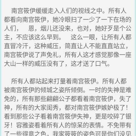
南宫筱伊缓缓走入人们的视线之中。所有人
都看向南宫筱伊，她冷眼扫了一少了一下在场的
人们， 恩，烟儿还没来，也对，她好歹是个公
主，不应该这么早到。 这么一眼，让所有人都
直冒冷汗，这种威压，简直让人不能直直站立，
南宫筱伊说了声免礼，所有人这才感觉那像一座
大山一样的威压没有了，这才送了口气。
所有人都站起来打量着南宫筱伊。所有人都
被南宫筱伊的倾城之姿所倾倒。一时的失神是难
免的，所有那些翩翩公子都看着南宫筱伊，失了
神，所有的大家闺秀，都对南宫筱伊嫉妒极了！
看到那些公子看着南宫筱伊失神，更是咬碎了银
牙！容雅姿看着所有人的惊呆的表情。不免带有
了一些得意之色，我家筱筱的姿色可是你们没见